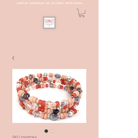
AMPLIA VARIEDAD DE JOYERÍA ARTESANAL
PULSEREAMOS
SKU: mod1054