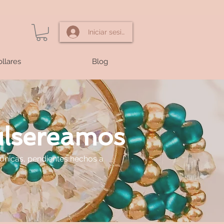
Iniciar sesión
llares
Blog
ulsereamos
 únicas, pendientes hechos a