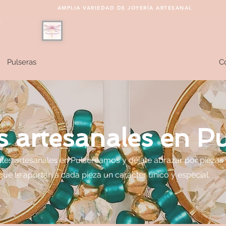
AMPLIA VARIEDAD DE JOYERÍA ARTESANAL
PULSEREAMOS
Pulseras
Pendientes
Co
s artesanales en P
tes artesanales en Pulsereamos y déjate abrazar por piezas
 le aportan a cada pieza un carácter único y especial.