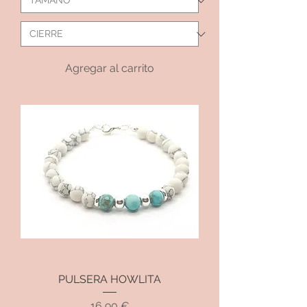
Agregar al carrito
PULSERA HOWLITA
Precio
16,90 €