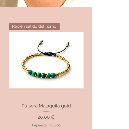
Recién salido del horno
Pulsera Malaquita gold
Precio
20,00 €
Impuesto incluido