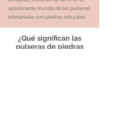
apasionante mundo de las pulseras
artesanales con piedras naturales.
¿Qué significan las
pulseras de piedras
naturales?
Sumérgete en el intrigante universo
de las pulseras de piedras naturales,
donde la moda se encuentra con la
espiritualidad. Nuestro exclusivo stock
de pulseras ofrece más que
accesorios para elevar tus looks; cada
piedra semipreciosa lleva consigo un
significado profundo y una energía
única.
Las pulseras de piedras naturales son
mucho más que adornos elegantes.
Cada piedra, cuidadosamente