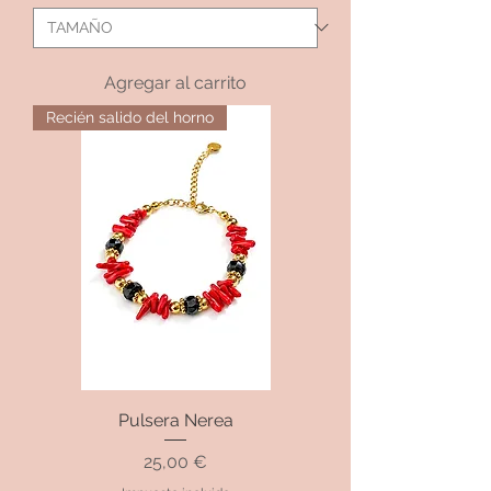
Agregar al carrito
Recién salido del horno
Pulsera Nerea
Precio
25,00 €