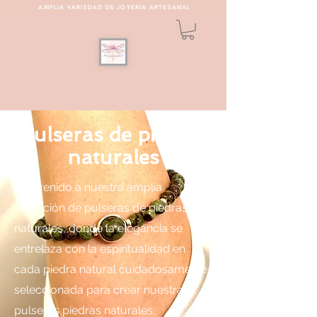
AMPLIA VARIEDAD DE JOYERÍA ARTESANAL
PULSEREAMOS
Pulseras de piedras
naturales
Bienvenido a nuestra amplia
colección de pulseras de piedras
naturales, donde la elegancia se
entrelaza con la espiritualidad en
cada piedra natural cuidadosamente
seleccionada para crear nuestras
pulseras piedras naturales.