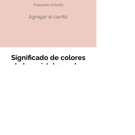
Impuesto incluido
Agregar al carrito
Significado de colores
de los cristales en los
colgantes
Los cristales han sido valorados durante
siglos no solo por su belleza, sino también
por sus propiedades espirituales y curativas.
Cada color de cristal tiene un significado
único y puede influir en diferentes aspectos
de nuestra vida.
En Pulsereamos tenemos para ti preciosos
colgantes de cristal y queremos hablarte
sobre el simbolismo de los colores de los
cristales para que elijas el colgante cristal