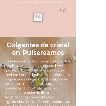
AMPLIA VARIEDAD DE JOYERÍA ARTESANAL
PULSEREAMOS
Colgantes de cristal
en Pulsereamos
En Pulsereamos te ofrecemos una
amplia variedad de colgantes de cristal
que no solo son elegantes, sino que
también tienen significados profundos y
propiedades únicas. Cada cristal posee
un simbolismo especial, otorgando
beneficios tanto estéticos como
espirituales a quien lo lleva.
Acompáñanos a descubrir los
significados de los diferentes colores de