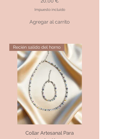
Precio
20,00 €
Impuesto incluido
Agregar al carrito
Recién salido del horno
Collar Artesanal Para