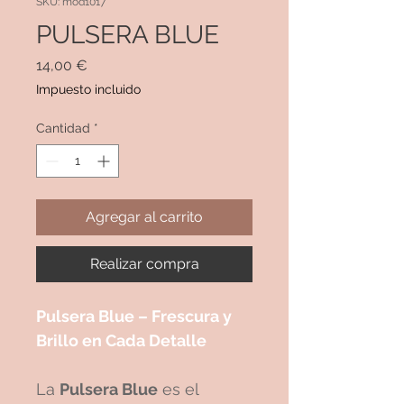
SKU: mod1017
PULSERA BLUE
Precio
14,00 €
Impuesto incluido
Cantidad
*
Agregar al carrito
Realizar compra
Pulsera Blue – Frescura y
Brillo en Cada Detalle
La
Pulsera Blue
es el