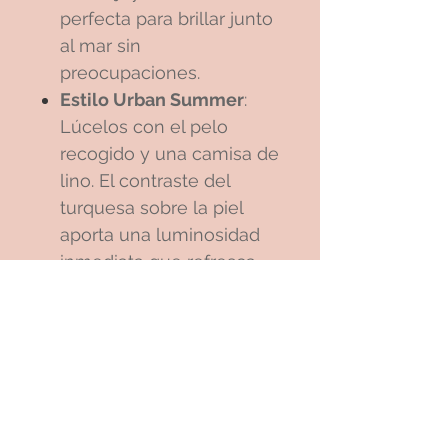
perfecta para brillar junto
al mar sin
preocupaciones.
Estilo Urban Summer
:
Lúcelos con el pelo
recogido y una camisa de
lino. El contraste del
turquesa sobre la piel
aporta una luminosidad
inmediata que refresca
cualquier outfit de ciudad.
Quedarían perfectos
combinados con nuestra
Pulsera Iris
para un toque
desenfadado y chic.
Estilo "Mediterranean