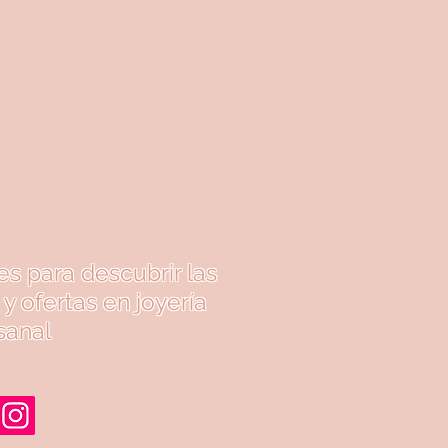
es para descubrir las
y ofertas en joyería
sanal