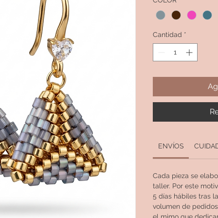
COLOR
*
Cantidad
*
Ag
Re
ENVÍOS
CUIDA
Cada pieza se elabo
taller. Por este motiv
5 días hábiles tras
volumen de pedidos.
el mimo que dedicam