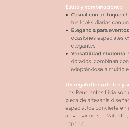
Estilo y combinaciones
Casual con un toque ch
tus looks diarios con u
Elegancia para eventos
ocasiones especiales c
elegantes.
Versatilidad moderna:
dorados combinan con c
adaptándose a múltiples
Un regalo lleno de luz y s
Los Pendientes Livia son
pieza de artesanía diseñad
especial los convierte en
aniversarios, san Valentí
especial.