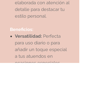
elaborada con atención al
detalle para destacar tu
estilo personal.
Beneficios:
Versatilidad:
Perfecta
para uso diario o para
añadir un toque especial
a tus atuendos en
ocasiones especiales.
Ideal para regalar:
Una
excelente opción de
regalo para quienes
aprecian la joyería
artesanal y las piedras
naturales.
Propiedades