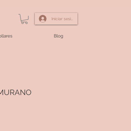
Iniciar sesión
llares
Blog
 MURANO