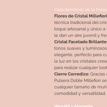
Características de la Pulse
Flores de Cristal Millefiori
técnica tradicional del cr
toque artesanal y único a l
le dan un aire juvenil y f
Cristal Facetado Brillante
tonos suaves y luminosos 
elegante, perfecto para cu
la luz en los cristales cr
para realzar cualquier look
Cierre Corredizo:
Gracias a
Pulsera Doble Millefiori 
cualquier tamaño de muñ
comodidad y versatilidad.
Versátil y elegante