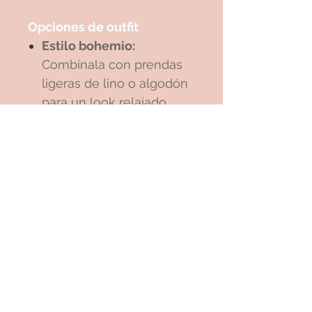
Opciones de outfit
Estilo bohemio:
Combínala con prendas
ligeras de lino o algodón
para un look relajado.
Casual chic:
Úsala con
una camisa de botones y
pantalones vaqueros
para darle un toque
artesanal a tu look diario.
Luce la Pulsera Osaka y
añade una joya auténtica y
artesanal a tu estilo. ¡Hazla
tuya ahora!