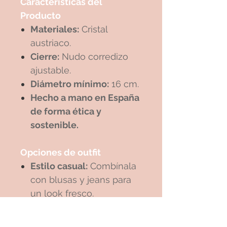
Características del
Producto
Materiales:
Cristal
austriaco.
Cierre:
Nudo corredizo
ajustable.
Diámetro mínimo:
16 cm.
Hecho a mano en España
de forma ética y
sostenible.
Opciones de outfit
Estilo casual:
Combínala
con blusas y jeans para
un look fresco.
Noche elegante:
Llévala
con un vestido liso para