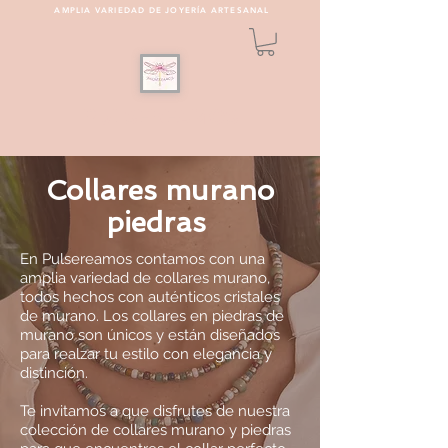
AMPLIA VARIEDAD DE JOYERÍA ARTESANAL
PULSEREAMOS
Collares murano
piedras
En Pulsereamos contamos con una
amplia variedad de collares murano,
todos hechos con auténticos cristales
de murano. Los collares en piedras de
murano son únicos y están diseñados
para realzar tu estilo con elegancia y
distinción.
Te invitamos a que disfrutes de nuestra
colección de collares murano y piedras